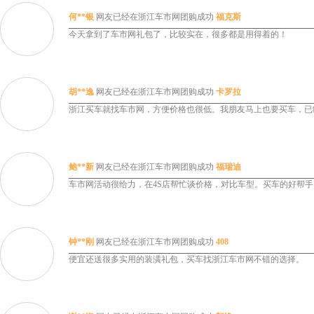
何**银
网友已经在浙江车市网团购成功
福克斯
今天拿到了车市网礼包了，比较实在，很多都是用得着的！
胡**逸
网友已经在浙江车市网团购成功
卡罗拉
浙江买车就找车市网，方便价格也很低。我朋友马上也要买车，已
鲍**新
网友已经在浙江车市网团购成功
福瑞迪
车市网活动很给力，在4S店帮忙谈价格，对比车型。买车的好帮
钟**刚
网友已经在浙江车市网团购成功
408
便宜还送很多实用的装潢礼包，买车找浙江车市网不错的选择。