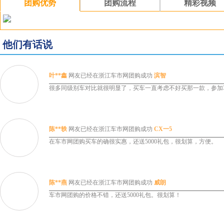
团购优势
团购流程
精彩视频
他们有话说
叶**鑫
网友已经在浙江车市网团购成功
滨智
很多同级别车对比就很明显了，买车一直考虑不好买那一款，参加车
陈**轶
网友已经在浙江车市网团购成功
CX一5
在车市网团购买车的确很实惠，还送5000礼包，很划算，方便。
陈**燕
网友已经在浙江车市网团购成功
威朗
车市网团购的价格不错，还送5000礼包。很划算！