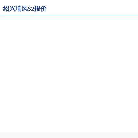
绍兴瑞风S2报价