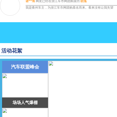
谢**海
网友已经在浙江车市网团购成功
朗逸
我是衢州车主，为浙江车市网团购慕名而来。看来没有让我失望
活动花絮
汽车联盟峰会
场场人气爆棚
车坛争霸会汽车版非诚勿扰，
每届报名车友人气爆棚