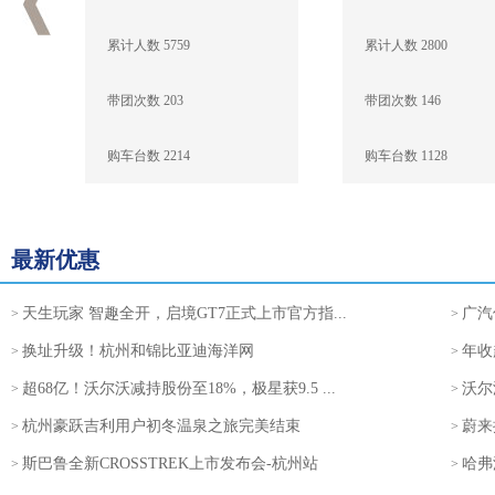
累计人数 2800
累计人数 2356
带团次数 146
带团次数 129
购车台数 1128
购车台数 1022
最新优惠
天生玩家 智趣全开，启境GT7正式上市官方指...
广汽
>
>
换址升级！杭州和锦比亚迪海洋网
年收
>
>
超68亿！沃尔沃减持股份至18%，极星获9.5 ...
沃尔
>
>
杭州豪跃吉利用户初冬温泉之旅完美结束
蔚来
>
>
斯巴鲁全新CROSSTREK上市发布会-杭州站
哈弗
>
>